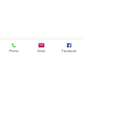
Phone
Email
Facebook
CONTACT
AANBOD
VEEL GESTELDE VRAGEN
AFSPRAAK RESERVEREN
Privacy & Cookies
JLopez Fotocreaties
2900 Schoten