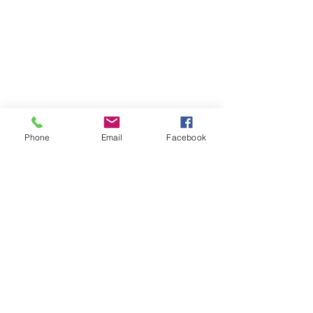
Phone
Email
Facebook
CONTACT
AANBOD
VEEL GESTELDE VRAGEN
AFSPRAAK RESERVEREN
Privacy & Cookies
JLopez Fotocreaties
2900 Schoten