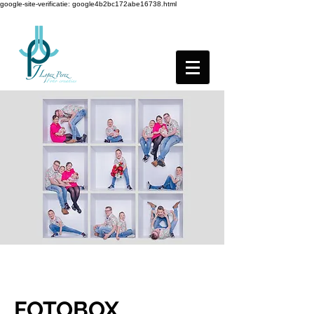
google-site-verificatie: google4b2bc172abe16738.html
FOTOBOX