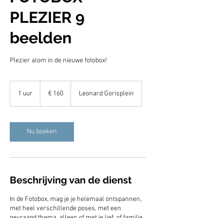
PLEZIER 9
beelden
Plezier alom in de nieuwe fotobox!
160
euro
1 uur
1
€ 160
Leonard Gorisplein
u
u
Nu boeken
Beschrijving van de dienst
In de Fotobox, mag je je helemaal ontspannen,
met heel verschillende poses, met een
gevraagd thema, alleen of met je lief, of familie.