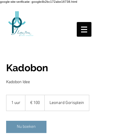
google-site-verificatie: google4b2bc172abe16738.html
Kadobon
Kadobon Idee
100
euro
1 uur
1
€ 100
Leonard Gorisplein
u
u
Nu boeken