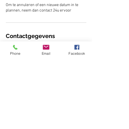
Om te annuleren of een nieuwe datum in te
plannen, neem dan contact 24u ervoor
Contactgegevens
JLopez Foto creaties, Leonard Gorisplein 24,
Schoten, België
Phone
Email
Facebook
CONTACT
AANBOD
VEEL GESTELDE VRAGEN
AFSPRAAK RESERVEREN
Privacy & Cookies
JLopez Fotocreaties
2900 Schoten